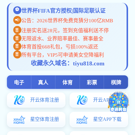
bob博鱼体育: 学院概况
学院概况
学院简介
学院领导
bob博鱼体育（职
机构设置
年成立的林业部西南地区林
质师资与完备教学条件
学院位置
累计培养各类实用型人才
学院现有教职工21人
展需求，聚焦创新型