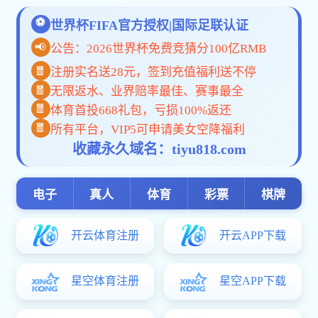
bob博鱼体育: 学历继续
bob博鱼体育
招生管理
招生管理
bob博鱼体
教务与学籍
校外教学点
学费管理