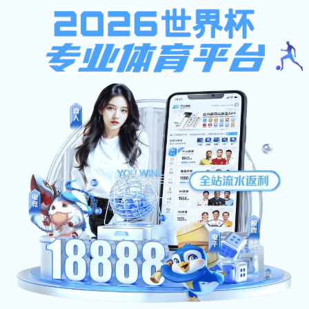
bob博鱼体育
学院首页
学院概况
党建工作