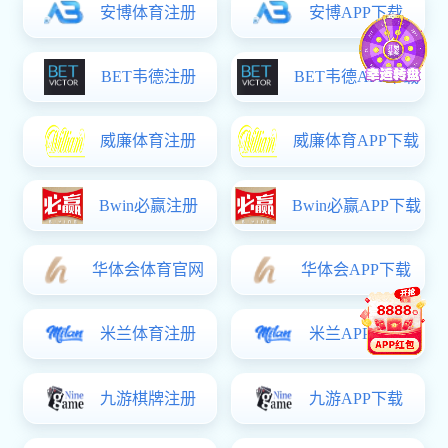
05
bob博鱼
2023-07
7月3日下午
03
bob博鱼
2023-07
bob博鱼体
13
bob博鱼
2023-06
6月8日上午
18
【主题bo