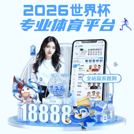
bob博鱼体育
学院首页
学院概况
党建工作