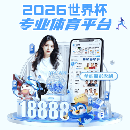
bob博鱼体育
学院首页
学院概况
党建工作