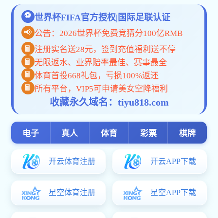
bob博鱼体育: 党建工作
党建工作
党务工作
01
bob博鱼
2023-09
工会工作
按照学校党委统
专…
17
【主题bo
2023-07
7月14日
12
彭志远副
2023-07
7月10日下午