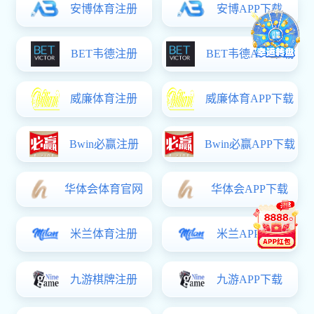
05
bob博鱼
2023-07
7月3日下午
03
bob博鱼
2023-07
bob博鱼体
13
bob博鱼
2023-06
6月8日上午
18
【主题bo