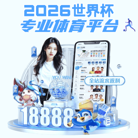
bob博鱼体育
学院首页
学院概况
党建工作